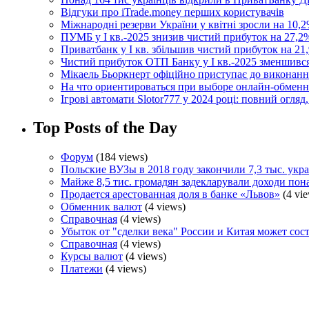
Відгуки про iTrade.money перших користувачів
Міжнародні резерви України у квітні зросли на 10,2
ПУМБ у I кв.-2025 знизив чистий прибуток на 27,2%
Приватбанк у І кв. збільшив чистий прибуток на 21,
Чистий прибуток ОТП Банку у І кв.-2025 зменшивс
Мікаель Бьоркнерт офіційно приступає до виконанн
На что ориентироваться при выборе онлайн-обмен
Ігрові автомати Slotor777 у 2024 році: повний огляд
Top Posts of the Day
Форум
(184 views)
Польские ВУЗы в 2018 году закончили 7,3 тыс. укр
Майже 8,5 тис. громадян задекларували доходи пон
Продается арестованная доля в банке «Львов»
(4 vie
Обменник валют
(4 views)
Справочная
(4 views)
Убыток от "сделки века" России и Китая может сост
Справочная
(4 views)
Курсы валют
(4 views)
Платежи
(4 views)