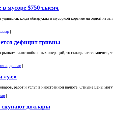
 в мусоре $750 тысяч
ь удивился, когда обнаружил в мусорной корзине на одной из з
оллар
|
ается дефицит гривны
 рынком валютообменных операций, то складывается мнение, что
ивна
,
доллар
|
 «у.е»
оваров, работ и услуг в иностранной валюте. Отныне цены могут
лар
|
и скупают доллары