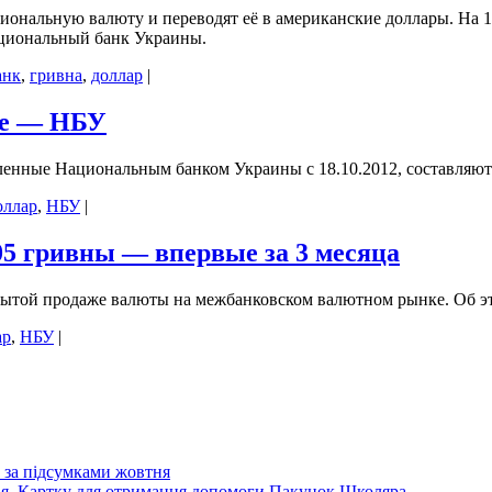
иональную валюту и переводят её в американские доллары. На 1,
ациональный банк Украины.
анк
,
гривна
,
доллар
|
не — НБУ
енные Национальным банком Украины с 18.10.2012, составляют
оллар
,
НБУ
|
05 гривны — впервые за 3 месяца
крытой продаже валюты на межбанковском валютном рынке. Об э
ар
,
НБУ
|
 за підсумками жовтня
Дія. Картку для отримання допомоги Пакунок Школяра