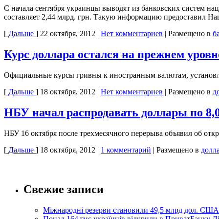
С начала сентября украинцы выводят из банковских систем нац
составляет 2,44 млрд. грн. Такую информацию предоставил Н
[
Дальше
]
22 октября, 2012
|
Нет комментариев
|
Размещено в
б
Курс доллара остался на прежнем уров
Официальные курсы гривны к иностранным валютам, установл
[
Дальше
]
18 октября, 2012
|
Нет комментариев
|
Размещено в
д
НБУ начал распродавать доллары по 8,
НБУ 16 октября после трехмесячного перерыва объявил об от
[
Дальше
]
18 октября, 2012
|
1 комментарий
|
Размещено в
долл
Свежие записи
Міжнародні резерви становили 49,5 млрд дол. США
Понад 164 тис українців відкрили в ПриватБанку 