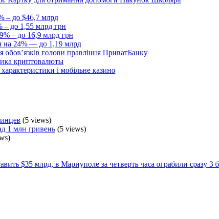
% – до $46,7 млрд
 – до 1,55 млрд грн
9% – до 16,9 млрд грн
я на 24% — до 1,19 млрд
я обовʼязків голови правління ПриватБанку
ника криптовалюты
, характеристики і мобільне казино
аинцев
(5 views)
ад 1 млн гривень
(5 views)
ws)
авить $35 млрд, в Мариуполе за четверть часа ограбили сразу 3 