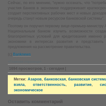
Сейчас, по его мнению, “нужно осознать, что “потреб
участия банков в экономике поддерживает краткосро
создает перспективных рабочих мест и новых доходо
очередь станут новым ресурсом банковской системы”.
Поэтому он поручил первому вице-премьер-министру 
Национальным банком изучить возможности созда
благоприятных условий для кредитования именно р
экономики в интересах развития и представить 
предложения на рассмотрение правительства.
(c)
Banknews
»Главная страница«
1694 просмотров, 1 - сегодня |
Метки:
Азаров
,
банковская
,
банковская систем
взяла
,
ответственность
,
развитие
,
си
экономическое
Оставить комментарий