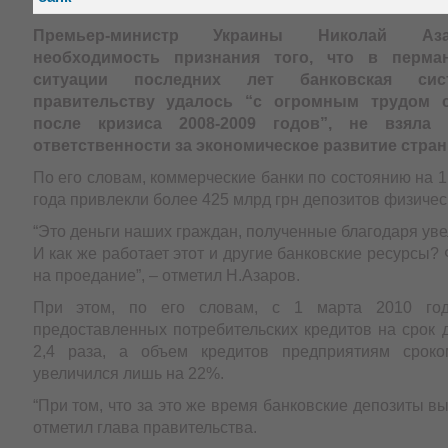
Премьер-министр Украины Николай Аз
необходимость признания того, что в перма
ситуации последних лет банковская сис
правительству удалось “с огромным трудом с
после кризиса 2008-2009 годов”, не взяла
ответственности за экономическое развитие стран
По его словам, коммерческие банки по состоянию на 1
года привлекли более 425 млрд грн депозитов физичес
“Это деньги наших граждан, полученные благодаря ув
И как же работает этот и другие банковские ресурсы? 
на проедание”, – отметил Н.Азаров.
При этом, по его словам, с 1 марта 2010 го
предоставленных потребительских кредитов на срок 
2,4 раза, а объем кредитов предприятиям срок
увеличился лишь на 22%.
“При том, что за это же время банковские депозиты вы
отметил глава правительства.