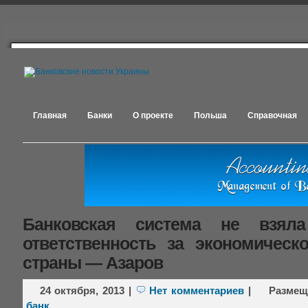
Главная
Банки
О проекте
Польша
Справочная
Банковская система не взял
ответственность за экономическ
страны — Азаров
24 октября, 2013
|
Нет комментариев
|
Размещ
банк