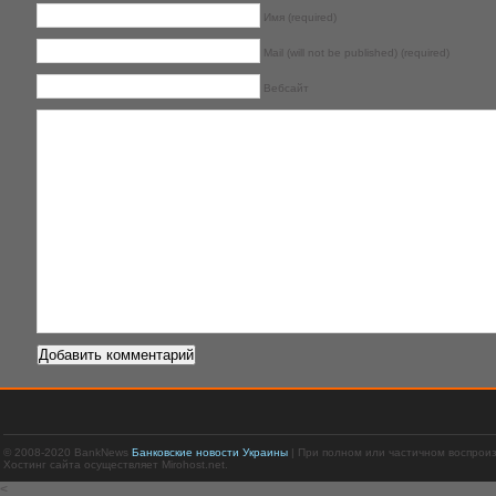
Имя (required)
Mail (will not be published) (required)
Вебсайт
© 2008-2020 BankNews
Банковские новости Украины
| При полном или частичном воспрои
Хостинг сайта осуществляет Mirohost.net.
<