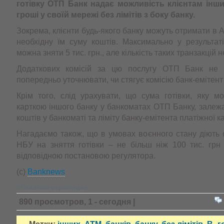
готівку ОТП Банк надає можливість клієнтам інши
гроші у своїй мережі без лімітів з боку банку.
Зокрема, клієнти будь-якого банку можуть отримати в
необхідну їм суму коштів. Максимально у результаті 
можна зняти 5 тис. грн., але кількість таких транзакцій
Додаткових комісій за цю послугу ОТП Банк не с
попередньо уточнювати, чи стягує комісію банк-емітент 
Крім того, слід урахувати, що сума готівки, яку м
карткою іншого банку у банкоматах ОТП Банку, залеж
коштів у банкоматі та ліміту банку-емітента платіжної к
Нагадаємо також, що в умовах воєнного стану діють
НБУ на зняття готівки – не більш ніж 100 тис. грн 
відповідною постановою регулятора.
(с)
Banknews
»Главная страница«
890 просмотров, 1 - сегодня |