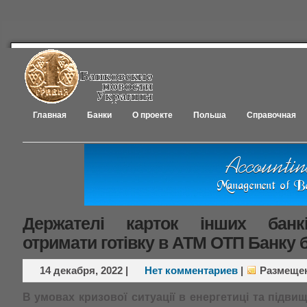
Главная
Банки
О проекте
Польша
Справочная
Держателі карток інших банк
отримати готівку в АТМ ОТП Банку б
14 декабря, 2022
|
Нет комментариев
|
Размеще
В умовах кризової ситуації в енергетиці та підви