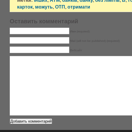
Метки:
інших
,
АТМ
,
банків
,
банку
,
без лімітів
,
В
,
г
карток
,
можуть
,
ОТП
,
отримати
Оставить комментарий
Имя (required)
Mail (will not be published) (required)
Вебсайт