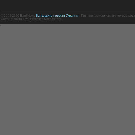
© 2008-2020 BankNews
Банковские новости Украины
| При полном или частичном воспрои
Хостинг сайта осуществляет Mirohost.net.
<