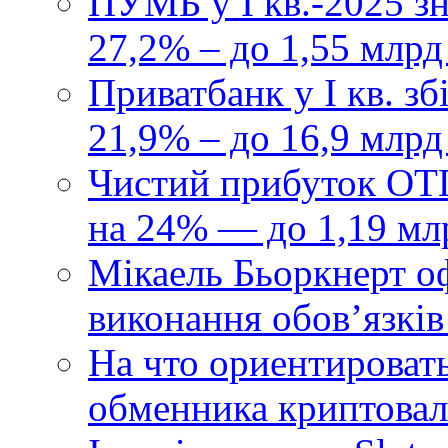
ПУМБ у I кв.-2025 з
27,2% – до 1,55 млрд
Приватбанк у І кв. з
21,9% – до 16,9 млрд
Чистий прибуток ОТП
на 24% — до 1,19 мл
Мікаель Бьоркнерт о
виконання обовʼязків
На что ориентироват
обменника криптова