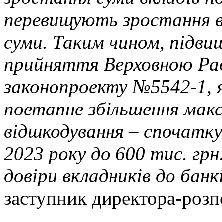
перевищують зростання в
суми. Таким чином, підви
прийняття Верховною Рад
законопроекту №5542-1, я
поетапне збільшення мак
відшкодування – спочатку 
2023 року до 600 тис. гр
довіри вкладників до банк
заступник директора-розп