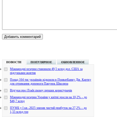
НОВОСТИ
ПОПУЛЯРНОЕ
ОБНОВЛЕННОЕ
Міжнародні резерви становили 49,5 млрд дол. США за
підсумками жовтня
Понад 164 тис українців відкрили в ПриватБанку Дія. Картку
для отримання допомоги Пакунок Школяра
Відгуки про iTrade.money перших користувачів
Міжнародні резерви України у квітні зросли на 10,2% – до
$46,7 млрд
ПУМБ у I кв.-2025 знизив чистий прибуток на 27,2% – до
1,55 млрд грн