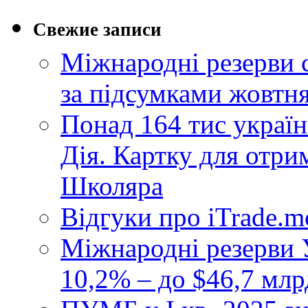
Свежие записи
Міжнародні резерви 
за підсумками жовтн
Понад 164 тис україн
Дія. Картку для отр
Школяра
Відгуки про iTrade.
Міжнародні резерви У
10,2% – до $46,7 млр