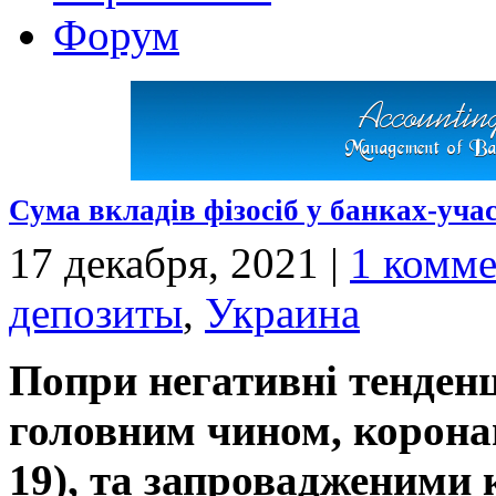
Форум
Сума вкладів фізосіб у банках-уч
17 декабря, 2021
|
1 комм
депозиты
,
Украина
Попри негативні тенденці
головним чином, корон
19), та запровадженими