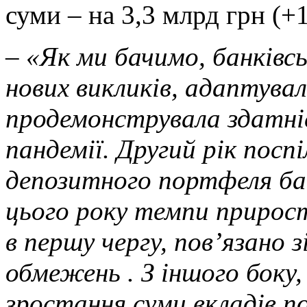
суми – на 3,3 млрд грн (+
– «Як ми бачимо, банківс
нових викликів, адаптувал
продемонструвала здатні
пандемії. Другий рік посп
депозитного портфеля бан
цього року темпи прирост
в першу чергу, пов’язано 
обмежень . З іншого боку
зростання суми вкладів п