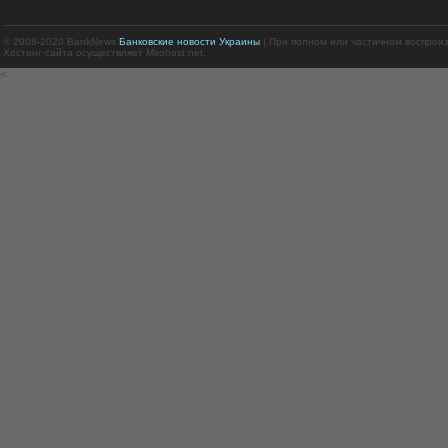
© 2008-2020 BankNews
Банковские новости Украины
| При полном или частичном воспрои
Хостинг сайта осуществляет Mirohost.net.
<