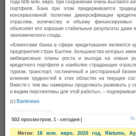
года 606 млн. евро, при сохранении очень высокого ка
портфеля. Банк при этом придерживается традиц
консервативной политики диверсификации кредитн
отраслям, количеству и объему финансируемых 
объясняет его хорошие стабильные результаты даже 
экономического спада.
«Клиентами банка в сфере кредитования являются к
предприятия стран Балтии, большинство которых име
амбициозные планы роста и выхода на новые ры
кредитного портфеля в наиболее страдающих отрасля
туризм, транспорт, гостиничный и ресторанный бизнес
влияние трудностей в этих областях на текущее сос
Вместе с тем мы намерены продолжать развивать у с
и видим перспективы для этой работы», – подчеркивае
(с)
Banknews
»Главная страница«
502 просмотров, 1 - сегодня |
Метки:
18 млн. евро
,
2020 год
,
Rietumu
,
Ау