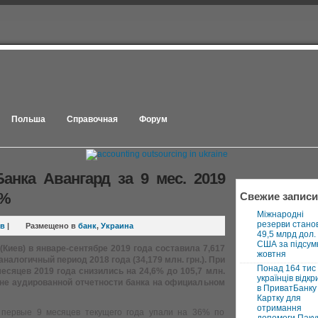
Польша
Справочная
Форум
анка Авангард за 9 мес. 2019
6%
Свежие записи
Міжнародні
резерви стано
ев
|
Размещено в
банк
,
Украина
49,5 млрд дол.
США за підсум
Киев) в январе-сентябре 2019 года составила 7,617
жовтня
 аналогичный период 2018 года (34,179 млн. грн.). При
Понад 164 тис
есяцев 2019 года снизились на 24,6% до 105,7 млн.
українців відкр
й не аудированной отчетности банка на официальном
в ПриватБанку 
Картку для
отримання
 первые 9 месяцев текущего года упали на 36% по