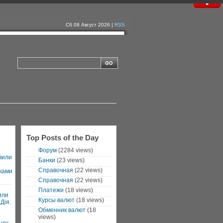
Сб 08 Август 2026 |
RSS
Top Posts of the Day
Форум
(2284 views)
вили
Банки
(23 views)
Справочная
(22 views)
ками
Справочная
(22 views)
Платежи
(18 views)
или
Курсы валют
(18 views)
Дія.
Обменник валют
(18
views)