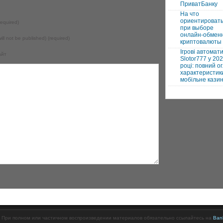
ПриватБанку
На что
ориентироват
equired)
при выборе
онлайн-обмен
will not be published) (required)
криптовалюты
Ігрові автомат
айт
Slotor777 у 20
році: повний ог
характеристики
мобільне кази
 При полном или частичном воспроизведении материалов обязательно ссылайтесь на
Ban