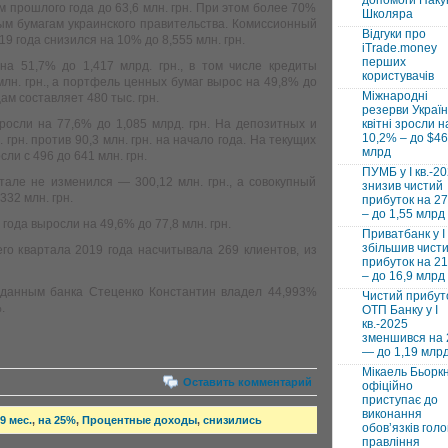
допомоги Паку
 прошлого года до 63,6 млн. грн. При этом более 70%
Школяра
м бумагам украинского правительства. Комиссионный
Відгуки про
19 года снизился на 10% до 8,555 млн. грн.
iTrade.money
перших
на 51,7% до 1,417 млрд. грн., в том числе кредиты
користувачів
млн. грн., а портфель ценных бумаг вырос на 49,8% до
Міжнародні
ам составляет 480 тыс. грн.
резерви Україн
росли на 77,6% до 1,085 млрд. грн. На депозитных и
квітні зросли н
10,2% – до $46
грн. против 90,3 млн. грн. на начало года. На текущих
млрд
ли с 496 до 641 млн. грн.
ПУМБ у I кв.-2
тале не изменился — 300,12 млн. грн., а совокупный
знизив чистий
332 млн. грн.
прибуток на 2
– до 1,55 млрд
года выросли на 49,6% до 77,8 млн. грн.
Приватбанк у І 
збільшив чист
его квартала 2019 года насчитывала 269 клиентов, из
прибуток на 2
– до 16,9 млрд
о данным банка Стеценко Константин владел 44,993%
Чистий прибут
.
ОТП Банку у І
кв.-2025
зменшився на
— до 1,19 млр
Мікаель Бьорк
Оставить комментарий
офіційно
приступає до
виконання
 9 мес.
,
на 25%
,
Процентные доходы
,
снизились
обовʼязків голо
правління