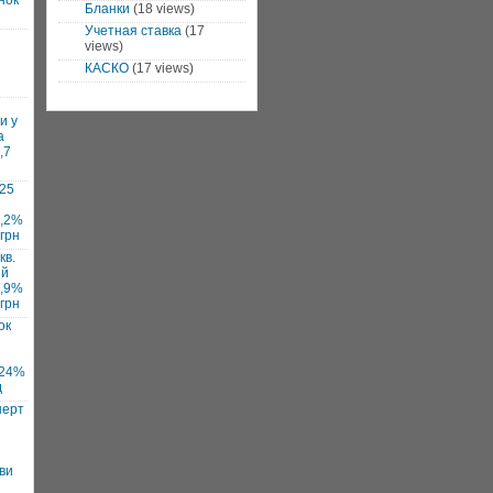
нок
Бланки
(18 views)
Учетная ставка
(17
views)
КАСКО
(17 views)
и у
а
,7
025
7,2%
 грн
кв.
ий
1,9%
 грн
ок
 24%
д
нерт
ви