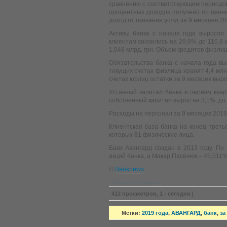
сравнению с соответствующим периодом
процентных доходов получено по ценны
доход от оказания услуг за 9 месяцев 20
Активы банка с начала года выросли 
клиентам снизились на 29,6% до 110,8 
1,048 млрд. грн. Объем кредитов физлиц
Обязательства банка с начала года вы
текущих счетах физлица хранят 4,4 млн. 
счетах юрлиц остатки за 9 месяцев вырос
Уставный капитал банка в первом квар
собственный капитал вырос на 3,1%, до 
Расходы на персонал за 9 месяцев 2019 
Клиентская база банка на конец треть
которых 81 физические лица.
Банк Авангард создан в 2013 году. П
акций банка, а Макар Пасенюк – 45,011%
©
Banknews
»Главная страница«
412 просмотров, 1 - сегодня |
Метки:
2019 года
,
АВАНГАРД
,
банк
,
за