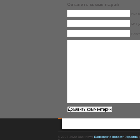
Оставить комментарий
Имя (r
Mail (
Вебс
© 2008-2020 BankNews
Банковские новости Украины
|