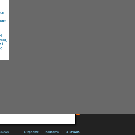
ься
ника
и
24
ляд,
 і
но
kNews
О проекте
|
Контакты
|
В начало