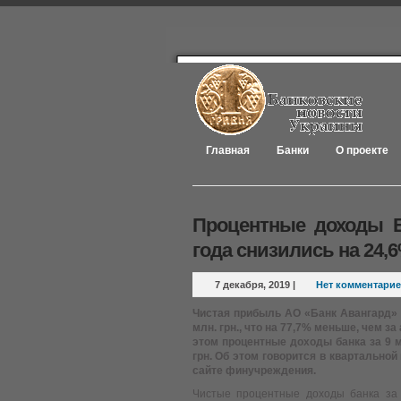
Главная
Банки
О проекте
Процентные доходы Б
года снизились на 24,
7 декабря, 2019
|
Нет комментари
Чистая прибыль АО «Банк Авангард» (
млн. грн., что на 77,7% меньше, чем за
этом процентные доходы банка за 9 м
грн. Об этом говорится в квартально
сайте финучреждения.
Чистые процентные доходы банка за