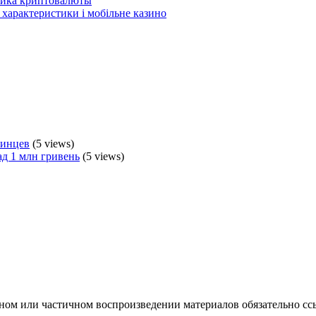
ника криптовалюты
, характеристики і мобільне казино
аинцев
(5 views)
ад 1 млн гривень
(5 views)
ном или частичном воспроизведении материалов обязательно сс