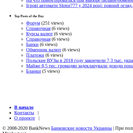
На что ориентироваться при выборе онлайн-обмен
Ігрові автомати Slotor777 у 2024 році: повний огляд
Top Posts of the Day
Форум
(251 views)
Справочная
(6 views)
Курсы валют
(6 views)
Справочная
(6 views)
Банки
(6 views)
Обменник валют
(6 views)
Платежи
(6 views)
Польские ВУЗы в 2018 году закончили 7,3 тыс. укр
Майже 8,5 тис. громадян задекларували доходи пон
Бланки
(5 views)
В начало
Контакты
|
О проекте
|
© 2008-2020 BankNews
Банковские новости Украины
| При пол