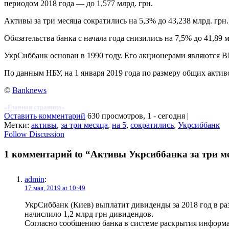
периодом 2018 года — до 1,577 млрд. грн.
Активы за три месяца сократились на 5,3% до 43,238 млрд. грн.
Обязательства банка с начала года снизились на 7,5% до 41,89 
УкрСиббанк основан в 1990 году. Его акционерами являются B
По данным НБУ, на 1 января 2019 года по размеру общих активо
©
Banknews
»Главная страница«
Оставить комментарий
630 просмотров, 1 - сегодня |
Метки:
активы
,
за три месяца
,
на 5
,
сократились
,
Укрсиббанк
Follow Discussion
1 комментарий to “Активы Укрсиббанка за три м
admin
:
17 мая, 2019 at 10:49
УкрСиббанк (Киев) выплатит дивиденды за 2018 год в раз
начислило 1,2 млрд грн дивидендов.
Согласно сообщению банка в системе раскрытия информ