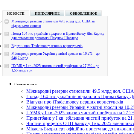
НОВОСТИ
ПОПУЛЯРНОЕ
ОБНОВЛЕННОЕ
Міжнародні резерви становили 49,5 млрд дол. США за
підсумками жовтня
Понад 164 тис українців відкрили в ПриватБанку Дія. Картку
для отримання допомоги Пакунок Школяра
Відгуки про iTrade.money перших користувачів
Міжнародні резерви України у квітні зросли на 10,2% – до
$46,7 млрд
ПУМБ у I кв.-2025 знизив чистий прибуток на 27,2% – до
1,55 млрд грн
Свежие записи
Міжнародні резерви становили 49,5 млрд дол. США
Понад 164 тис українців відкрили в ПриватБанку 
Відгуки про iTrade.money перших користувачів
Міжнародні резерви України у квітні зросли на 10,2
ПУМБ у I кв.-2025 знизив чистий прибуток на 27,2%
Приватбанк у І кв. збільшив чистий прибуток на 21,
Чистий прибуток ОТП Банку у І кв.-2025 зменшивс
Мікаель Бьоркнерт офіційно приступає до виконанн