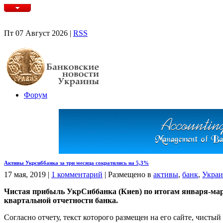
Пт 07 Август 2026 |
RSS
Форум
Активы Укрсиббанка за три месяца сократились на 5,3%
17 мая, 2019
|
1 комментарий
|
Размещено в
активы
,
банк
,
Украи
Чистая прибыль УкрСиббанка (Киев) по итогам января-марта 
квартальной отчетности банка.
Согласно отчету, текст которого размещен на его сайте, чисты