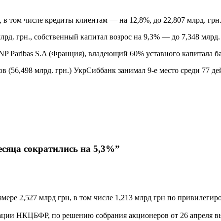
, в том числе кредиты клиентам — на 12,8%, до 22,807 млрд. грн
млрд. грн., собственный капитал возрос на 9,3% — до 7,348 млрд.
NP Paribas S.A (Франция), владеющий 60% уставного капитала б
в (56,498 млрд. грн.) УкрСиббанк занимал 9-е место среди 77 д
есяца сократились на 5,3%”
мере 2,527 млрд грн, в том числе 1,213 млрд грн по привилегир
ации НКЦБФР, по решению собрания акционеров от 26 апреля в