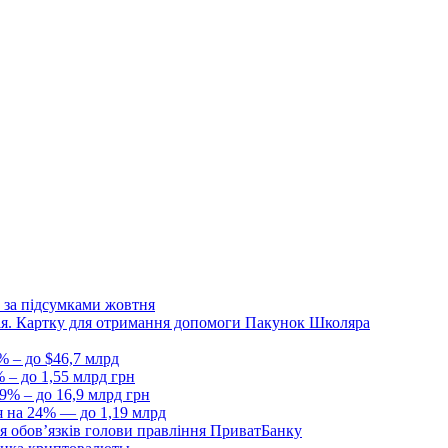
 за підсумками жовтня
Дія. Картку для отримання допомоги Пакунок Школяра
% – до $46,7 млрд
 – до 1,55 млрд грн
9% – до 16,9 млрд грн
я на 24% — до 1,19 млрд
я обовʼязків голови правління ПриватБанку