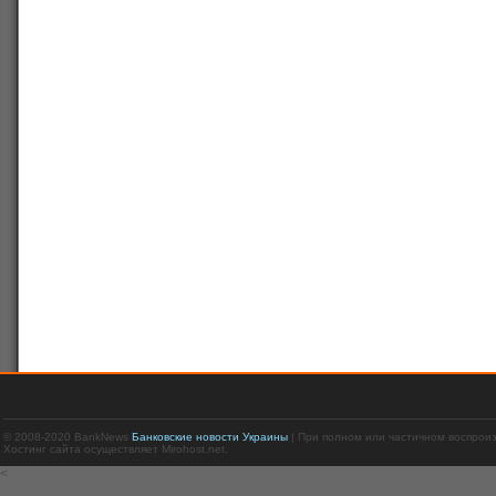
© 2008-2020 BankNews
Банковские новости Украины
| При полном или частичном воспрои
Хостинг сайта осуществляет Mirohost.net.
<