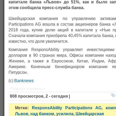
капитале банка «Львов» до 51%, как и было за
этом сообщила пресс-служба банка.
Швейцарская компания по управлению активами
Participations AG вошла в состав акционеров банка «
2018 года, купив долю акций в капитале у «Нью пр
Сначала компания приобрела 40,45% капитала банка, 
известно, что доля увеличится.
Компания ResponsAbility управляет инвестиция
долларов в 90 странах мира. Офисы компании нахо
Женеве, а также в Евросоюзе, Китае, Индии, Афр
Америке. Конечным бенефициаром компании яв
Петурсон.
(с)
Banknews
»Главная страница«
808 просмотров, 2 - сегодня |
Метки:
ResponsAbility Participations AG
,
комп
Львов
,
над банком
,
усилила
,
Швейцарская