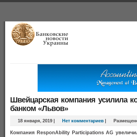
Главная
Банки
О проекте
Польша
Справочная
Швейцарская компания усилила к
банком «Львов»
18 января, 2019
|
Нет комментариев
|
Размещен
Компания ResponAbility Participations AG увели