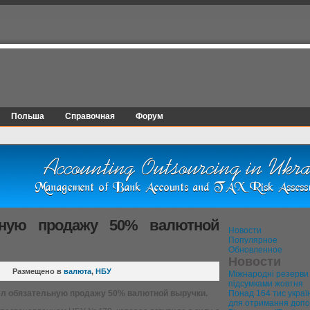
Польша
Справочная
Форум
ьную продажу 50% валютной
Новости
Популярное
Обновленное
Новости
Размещено в
валюта
,
НБУ
Міжнародні резерви
підсумками жовтня
ел обязательную продажу 50% валютной выручки.
Понад 164 тис україн
для отримання допо