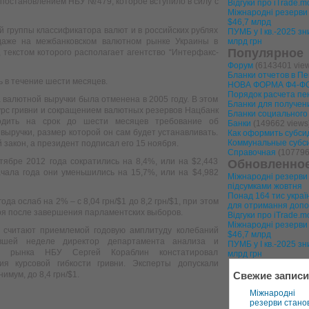
остановлением НБУ №479, которое вступило в силу с
Відгуки про iTrade.
Міжнародні резерви У
$46,7 млрд
й группы классификатора валют и в российских рублях
ПУМБ у I кв.-2025 зн
аже на межбанковском валютном рынке Украины в
млрд грн
Популярное
, текстом которого располагает агентство “Интерфакс-
Форум
(6143401 view
Бланки отчетов в П
 в течение шести месяцев.
НОВА ФОРМА Ф4-ФС
Порядок расчета пе
 валютной выручки была отменена в 2005 году. В этом
Бланки для получен
курс гривни и сокращением валютных резервов Нацбанк
Бланки социального
одить на срок до шести месяцев требование об
Банки
(149662 views
выручки, размер которой он сам будет устанавливать.
Как оформить субси
Коммунальные субсид
 закон, а президент подписал его 15 ноября.
Справочная
(107796
ябре 2012 года сократились на 8,4%, или на $2,443
Обновленно
ачала года они уменьшились на 15,7%, или на $4,982
Міжнародні резерви
підсумками жовтня
Понад 164 тис україн
ода ослаб на 2% – с 8,04 грн/$1 до 8,2 грн/$1, при этом
для отримання допо
ря после завершения парламентских выборов.
Відгуки про iTrade.
Міжнародні резерви У
о считают приемлемой годовую амплитуду колебаний
$46,7 млрд
вшей неделе директор департамента анализа и
ПУМБ у I кв.-2025 зн
ого рынка НБУ Сергей Кораблин констатировал
млрд грн
ия курсовой гибкости гривни. Эксперты допускали
имум, до 8,4 грн/$1.
Свежие записи
Міжнародні
резерви стано