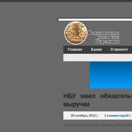
Главная
Банки
О проекте
НБУ ввел обязател
выручки
20 ноября, 2012
|
1 комментарий
|
Национальный банк Украины (НБУ) вв