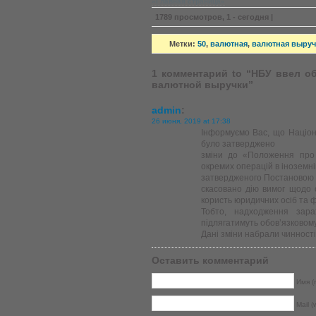
»Главная страница«
1789 просмотров, 1 - сегодня |
Метки:
50
,
валютная
,
валютная выруч
1 комментарий to “НБУ ввел о
валютной выручки”
admin
:
26 июня, 2019 at 17:38
Інформуємо Вас, що Націон
було затверджено
зміни до «Положення про 
окремих операцій в іноземні
затвердженого Постановою 
скасовано дію вимог щодо
користь юридичних осіб та ф
Тобто, надходження зара
підлягатимуть обов’язковом
Дані зміни набрали чинності
Оставить комментарий
Имя (r
Mail (