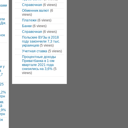
Справочная
(6 views)
ками
Обменник валют
(6
views)
или
Платежи
(6 views)
Дія.
Банки
(6 views)
Справочная
(6 views)
нок
Польские ВУЗы в 2018
году закончили 7,3 тыс.
украинцев
(5 views)
Учетная ставка
(5 views)
Процентные доходы
Приватбанка в 1-ом
квартале 2021 года
и у
снизились на 3,6%
(5
а
views)
,7
025
7,2%
 грн
кв.
ий
1,9%
 грн
ок