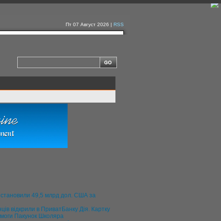
Пт 07 Август 2026 |
RSS
 становили 49,5 млрд дол. США за
ців відкрили в ПриватБанку Дія. Картку
моги Пакунок Школяра