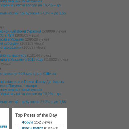
money перших користувачів
країни у квітні зросли на 10,2% – до
изив чистий прибуток на 27,2% – до 1,55
s)
енсионный фонд Украины
(538899 views)
С з ТВП
(209563 views)
нсий в Украине
(209528 views)
ия субсидии
(169269 views)
 страхования
(160537 views)
)
дию на квартиру
(118144 views)
ии в Украине в 2015 году
(113622 views)
 views)
е
 становили 49,5 млрд дол. США за
ців відкрили в ПриватБанку Дія. Картку
моги Пакунок Школяра
money перших користувачів
країни у квітні зросли на 10,2% – до
изив чистий прибуток на 27,2% – до 1,55
Top Posts of the Day
Форум
(252 views)
вили
Курсы валют
(6 views)