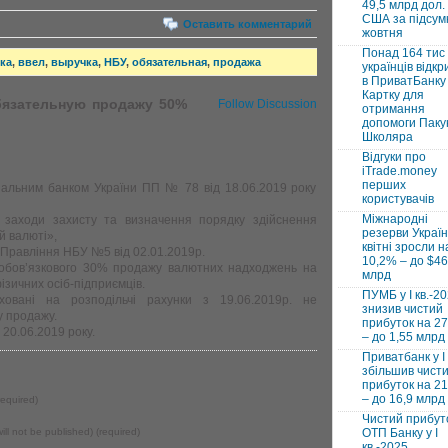
49,5 млрд дол.
США за підсум
Оставить комментарий
жовтня
Понад 164 тис
ка
,
ввел
,
выручка
,
НБУ
,
обязательная
,
продажа
українців відкр
в ПриватБанку 
Картку для
бязательную продажу 50%
Follow Discussion
отримання
допомоги Паку
Школяра
Відгуки про
iTrade.money
перших
альним банком України ПП № 78 від 18.06.2019 року
користувачів
Міжнародні
заходи захисту та визначення порядку здійснення
резерви Україн
й валюті»,
квітні зросли н
Правління НБУ №5 від 02.01.2019р.
10,2% – до $46
 обов’язкового 30% продажу валютних надходжень на
млрд
ізичних осіб-підприємців.
ПУМБ у I кв.-2
ховані на розподільчі рахунки з 19.06.2019р. не
знизив чистий
у продажу.
прибуток на 2
 20.06.2019 року.
– до 1,55 млрд
Приватбанк у І 
збільшив чист
прибуток на 2
– до 16,9 млрд
equired)
Чистий прибут
will not be published) (required)
ОТП Банку у І
кв.-2025