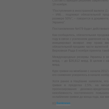
Соответствующее решение закреплено п
19 ноября.
“Поступления в иностранной валюте (1-
– ИФ)… подлежат обязательной прод
размере 50%”, – говорится в документе
Украина”.
Постановление №479 будет действовать
Как сообщалось, обязательная продажа
году в связи с усилением давления на 
инициировал возврат ему права вв
обязательной продаже части валютной 
Верховная Рада 6 ноября приняла такой
Международные резервы Украины в окт
млрд, – до $26,812 млрд. В целом с н
млрд.
Курс гривни на межбанке с начала 2012 г
его снижение ускорилось в начале нояб
Хотя ранее в Нацбанке заявляли, чт
гривни в пределах 2,5%, на мину
прогнозирования денежно-кредитн
неизбежность постепенного повышен
ослабление гривни до конца года, как мин
(c)
Banknews