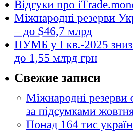
Відгуки про iTrade.mon
Міжнародні резерви Укр
– до $46,7 млрд
ПУМБ у I кв.-2025 зниз
до 1,55 млрд грн
Свежие записи
Міжнародні резерви 
за підсумками жовтн
Понад 164 тис україн