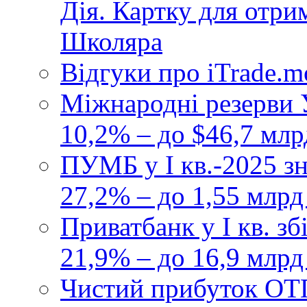
Дія. Картку для отр
Школяра
Відгуки про iTrade.
Міжнародні резерви У
10,2% – до $46,7 млр
ПУМБ у I кв.-2025 з
27,2% – до 1,55 млрд
Приватбанк у І кв. з
21,9% – до 16,9 млрд
Чистий прибуток ОТП