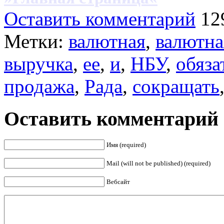
Оставить комментарий
12
Метки:
валютная
,
валютна
выручка
,
ее
,
и
,
НБУ
,
обяза
продажа
,
Рада
,
сокращать
Оставить комментарий
Имя (required)
Mail (will not be published) (required)
Вебсайт