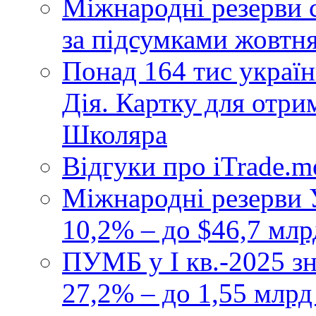
Міжнародні резерви 
за підсумками жовтн
Понад 164 тис україн
Дія. Картку для отр
Школяра
Відгуки про iTrade.
Міжнародні резерви У
10,2% – до $46,7 млр
ПУМБ у I кв.-2025 з
27,2% – до 1,55 млрд