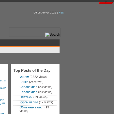
Сб 08 Август 2026 |
RSS
Top Posts of the Day
Форум
(2322 views)
вили
Банки
(24 views)
Справочная
(23 views)
ками
Справочная
(23 views)
Платежи
(19 views)
или
Курсы валют
(19 views)
Дія.
Обменник валют
(19
views)