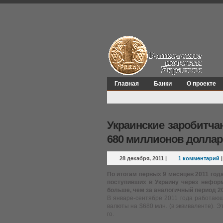
Главная
Банки
О проекте
Украинские заробитча
680 миллионов долла
28 декабря, 2011
|
1 комментарий
По итогам первых 9 месяцев 2011 год
поступивших в Украину через нефор
больше, чем за аналогичный период 20
В январе-сентябре 2011 года работающ
валюты на $680 млн. (в эквиваленте). 
го.