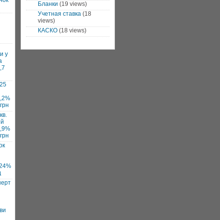
нок
Бланки
(19 views)
Учетная ставка
(18
views)
КАСКО
(18 views)
и у
а
,7
025
7,2%
 грн
кв.
ий
1,9%
 грн
ок
 24%
д
нерт
ви