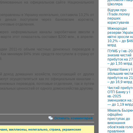
допомоги Паку
убликованные на официальном сайте Национального
Школяра
Відгуки про
iTrade.money
реправлены в Украину нелегально, составила 13,2% от
перших
е деньги поступили через банковские корсчета,
користувачів
очтовые отделения.
Міжнародні
 через неформальные каналы заробитчане ввезли в
резерви Україн
-марте этот показатель составил $200 млн., в апреле-
квітні зросли н
10,2% – до $46
млрд
дии 2011-го объем частных денежных переводов в
ПУМБ у I кв.-2
. Как минимум 84% этих средств поступили в страну от
знизив чистий
й.
прибуток на 2
– до 1,55 млрд
Приватбанк у І 
збільшив чист
й доход домашних хозяйств, поступающий от других
прибуток на 2
могут осуществляться как по официальным каналам –
– до 16,9 млрд
енежных переводов, почтовые отделения, так и путем
Чистий прибут
риальных ценностей от одного домохозяйства другому.
ОТП Банку у І
кв.-2025
зменшився на
— до 1,19 млр
Мікаель Бьорк
офіційно
Оставить комментарий
приступає до
виконання
обовʼязків голо
чане
,
миллионы
,
нелегально
,
страна
,
украинские
правління