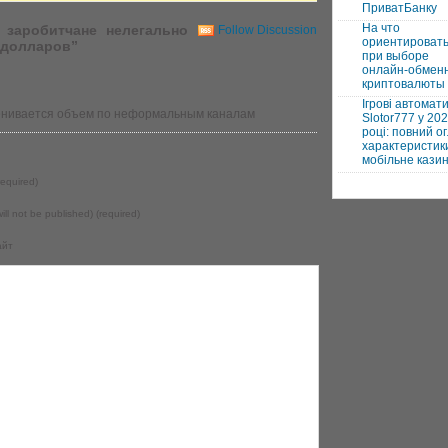
ПриватБанку
На что
 заробитчане нелегально
Follow Discussion
ориентироват
 долларов”
при выборе
онлайн-обмен
криптовалюты
Ігрові автомат
ценивается объем по неформальным каналам
Slotor777 у 20
році: повний ог
характеристики
мобільне кази
equired)
will not be published) (required)
айт