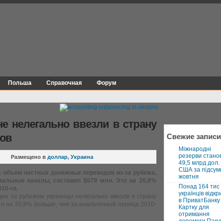
Польша
Справочная
Форум
не нелегально ввезли в страну
ров
Свежие записи
Міжнародні
резерви стано
|
Размещено в
доллар
,
Украина
49,5 млрд дол.
США за підсум
а объем частных денежных переводов из-за рубежа,
жовтня
мальные каналы, составил $679 млн. Это на 20,8%
Понад 164 тис
10-го.
українців відкр
ие за рубежом украинцы нелегально ввезли в страну
в ПриватБанку 
Это на 20,8% больше, чем за аналогичный период 2010-
Картку для
отримання