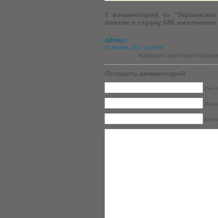
1 комментарий to “Украинские
ввезли в страну 680 миллионов
admin
:
22 января, 2021 at 08:38
всегда интересовало как о
Оставить комментарий
Имя (r
Mail (
Вебс