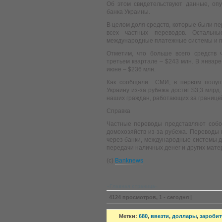
Об этом свидетельствуют данные, оп
банка Украины.
В целом доля средств, которые были пе
всех частных переводов. Остальны
международные платежные системы и п
Отметим, что больше всего средств
третьем квартале – $243 млн. В январе
июне – $236 млн.
Как сообщали СМИ, в первом полуго
Украину из-за рубежа достиг $3,3 млрд
наших граждан, работающих за границе
Справка
Частные переводы представляют собо
домохозяйств из-за рубежа. Переводы 
через банки, международные системы д
передачи наличных денег и других мате
(с)
Banknews
»Главная страница«
4124 просмотров, 1 - сегодня |
Метки:
680
,
ввезти
,
доллары
,
заробит