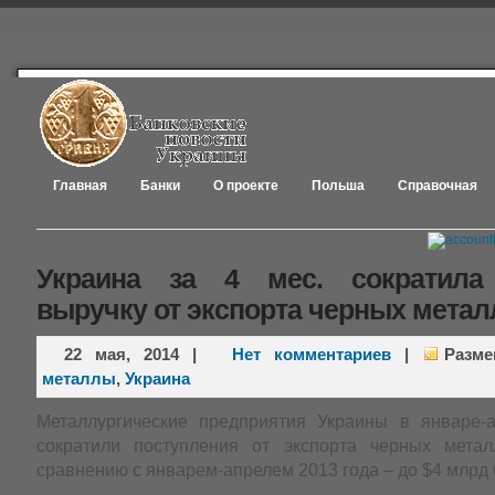
Главная
Банки
О проекте
Польша
Справочная
Украина за 4 мес. сократила
выручку от экспорта черных метал
22 мая, 2014
|
Нет комментариев
|
Разм
металлы
,
Украина
Металлургические предприятия Украины в январе-
сократили поступления от экспорта черных мета
сравнению с январем-апрелем 2013 года – до $4 млрд 