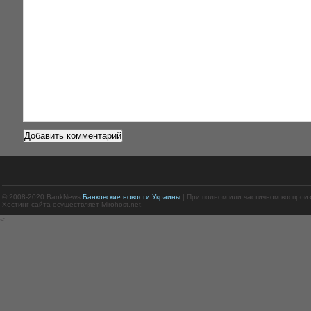
© 2008-2020 BankNews
Банковские новости Украины
| При полном или частичном воспрои
Хостинг сайта осуществляет Mirohost.net.
<