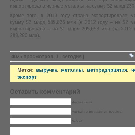
импортировала черные металлы на сумму $2 млрд 230,
Кроме того, в 2013 году страна экспортировала м
сумму $2 млрд 589,826 млн (в 2012 году – на $2 мл
импортировала – на $1 млрд 205,053 млн (за 2012 
283,280 млн).
4025 просмотров, 1 - сегодня |
Метки:
выручка
,
металлы
,
метпредприятия
,
ч
экспорт
Оставить комментарий
Имя (required)
Mail (will not be published) (required)
Вебсайт