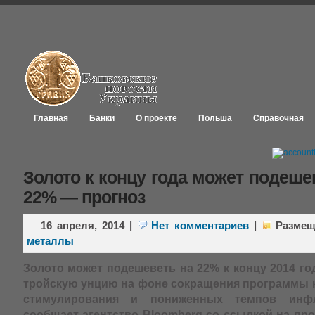
Главная
Банки
О проекте
Польша
Справочная
Золото к концу года может подеше
22% — прогноз
16 апреля, 2014
|
Нет комментариев
|
Разме
металлы
Золото может подешеветь на 22% к концу 2014 го
тройскую унцию на фоне сокращения программы 
стимулирования и пониженных темпов и
сообщает агентство Bloomberg со ссылкой на про