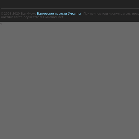
© 2008-2020 BankNews
Банковские новости Украины
| При полном или частичном воспрои
Хостинг сайта осуществляет Mirohost.net.
<