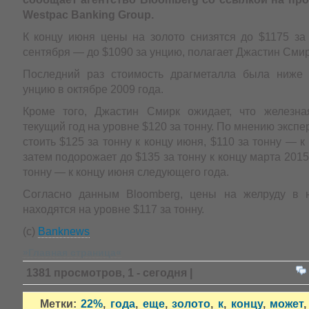
Westpac Banking Group.
К концу июня цены на золото снизятся до $1175 за 
сентября — до $1090 за унцию, полагает Джастин Смир
Последний раз стоимость драгметалла была ниже 
унцию в октябре 2009 года.
Кроме того, Джастин Смирк ожидает, что железна
текущий год на уровне $120 за тонну. По мнению экспе
стоить $125 за тонну к концу июня, $110 за тонну — к
затем подорожает до $135 за тонну к концу марта 2015
тонну — к концу июня следующего года.
Согласно данным Bloomberg, цены на желруду в 
находятся на уровне $117 за тонну.
(c)
Banknews
»Главная страница«
1381 просмотров, 1 - сегодня |
Метки:
22%
,
года
,
еще
,
золото
,
к
,
концу
,
может