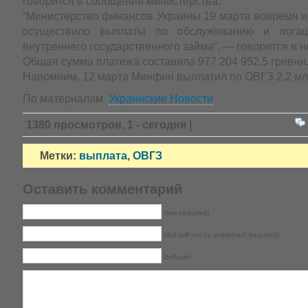
говорится в сообщении министерства.
“Министерство финансов Украины 19 марта вовремя и
осуществило выплаты по обслуживанию и погаш
внутреннего государственного займа”, — говорится в н
Общая сумма платежа составила 977 204 952,5 гривни
Напомним, 12 марта Минфин выплатил по ОВГЗ 2,2 мл
По материалам
Украинские Новости
1380 просмотров, 1 - сегодня |
Метки:
выплата
,
ОВГЗ
Оставить комментарий
Имя (required)
Mail (will not be published) (required)
Вебсайт