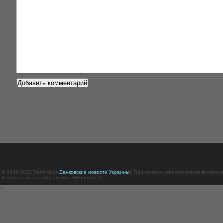
© 2008-2020 BankNews
Банковские новости Украины
| При полном или частичном воспрои
Хостинг сайта осуществляет Mirohost.net.
<