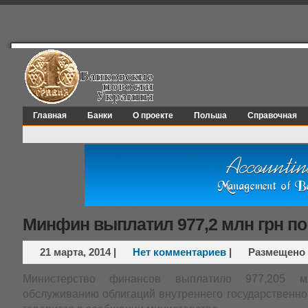
Главная
Банки
О проекте
Польша
Справочная
Минфин выплатил 977,2 млн грн п
21 марта, 2014
|
Нет комментариев
|
Размещено
Министерство финансов выплатило 977,205 
обслуживанию облигаций внутреннего государственно