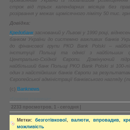
громадянам України із подальшим розміщенням
строк від трьох календарних місяців без пра
розірвання у межах щомісячного ліміту 50 тис. грн 
Довідка:
Кредобанк
заснований у Львові у 1990 році, віднес
банком України до системно важливих банків Укр
до фінансової групи PKO Bank Polski – найбіл
інституції Польщі та однієї з найбільших ф
Центрально-Східної Європи. Домінуючий під
найбільший банк Польщі PKO Bank Polski зі 100-л
один з найстійкіших банків Європи за результат
Європейської адміністрації банківського нагляду (ли
(c)
Banknews
»Главная страница«
2233 просмотров, 1 - сегодня |
Метки:
безготівкової
,
валюти
,
впровадив
,
кр
можливість