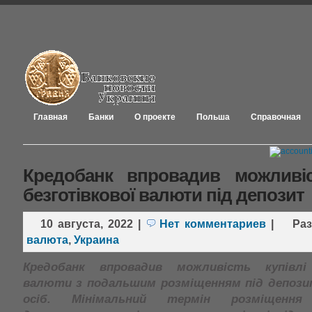
Главная
Банки
О проекте
Польша
Справочная
Кредобанк впровадив можливіс
безготівкової валюти під депозит
10 августа, 2022
|
Нет комментариев
|
Ра
валюта
,
Украина
Кредобанк впровадив можливість купівлі 
валюти з подальшим розміщенням під депози
осіб. Мінімальний термін розміщенн