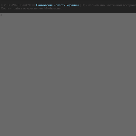
© 2008-2020 BankNews
Банковские новости Украины
| При полном или частичном воспрои
Хостинг сайта осуществляет Mirohost.net.
<