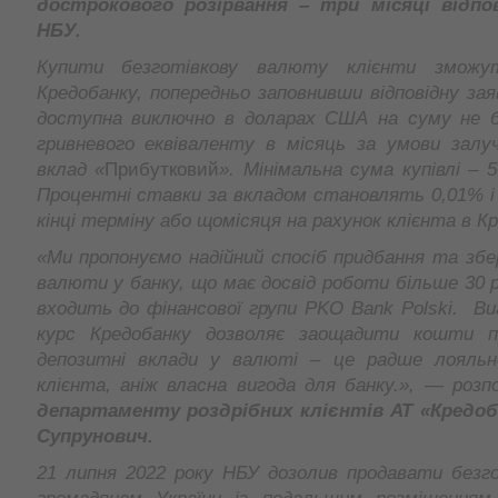
дострокового розірвання – три місяці відпо
НБУ.
Купити безготівкову валюту клієнти зможут
Кредобанку, попередньо заповнивши відповідну зая
доступна виключно в доларах США на суму не 
гривневого еквіваленту в місяць за умови залу
вклад «
Прибутковий
». Мінімальна сума купівлі – 
Процентні ставки за вкладом становлять 0,01% і
кінці терміну або щомісяця на рахунок клієнта в К
«
Ми пропонуємо
надійний спосіб придбання та збер
валюти у банку, що має досвід роботи більше 30 р
входить до фінансової групи
PKO
Bank
Polski
. Ви
курс Кредобанку дозволяє заощадити кошти пр
депозитні вклади у валюті – це радше лояльн
клієнта, аніж власна вигода для банку.»,
— розпо
департаменту роздрібних клієнтів
АТ «Кредоб
Супрунович.
21 липня 2022 року НБУ дозолив продавати безг