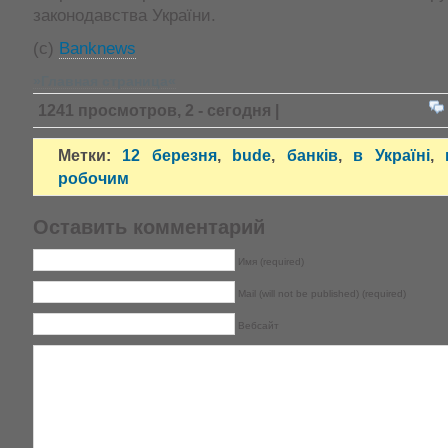
законодавства України.
(с)
Banknews
»Главная страница«
1241 просмотров, 2 - сегодня |
Метки:
12 березня
,
bude
,
банків
,
в Україні
,
робочим
Оставить комментарий
Имя (required)
Mail (will not be published) (required)
Вебсайт