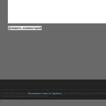
© 2008-2020 BankNews
Банковские новости Украины
| При полном или частичном воспрои
Хостинг сайта осуществляет Mirohost.net.
<