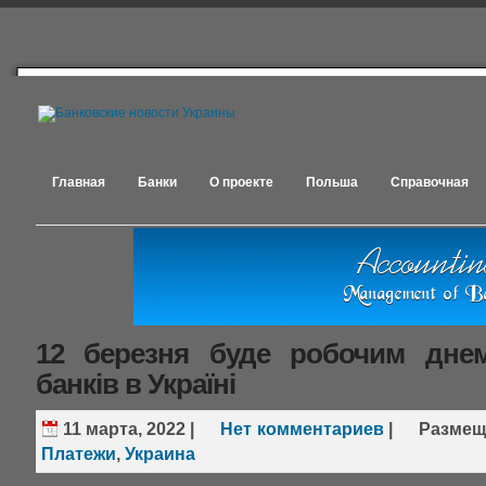
Главная
Банки
О проекте
Польша
Справочная
12 березня буде робочим дне
банків в Україні
11 марта, 2022
|
Нет комментариев
|
Размещ
Платежи
,
Украина