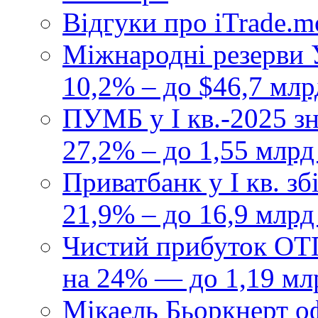
Відгуки про iTrade.
Міжнародні резерви У
10,2% – до $46,7 млр
ПУМБ у I кв.-2025 з
27,2% – до 1,55 млрд
Приватбанк у І кв. з
21,9% – до 16,9 млрд
Чистий прибуток ОТП
на 24% — до 1,19 мл
Мікаель Бьоркнерт о