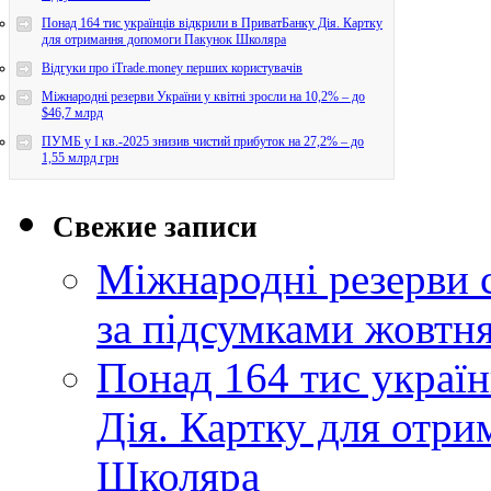
Понад 164 тис українців відкрили в ПриватБанку Дія. Картку
для отримання допомоги Пакунок Школяра
Відгуки про iTrade.money перших користувачів
Міжнародні резерви України у квітні зросли на 10,2% – до
$46,7 млрд
ПУМБ у I кв.-2025 знизив чистий прибуток на 27,2% – до
1,55 млрд грн
Свежие записи
Міжнародні резерви 
за підсумками жовтн
Понад 164 тис україн
Дія. Картку для отр
Школяра