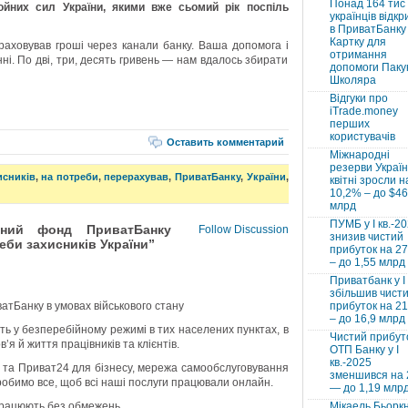
Понад 164 тис
ойних сил України, якими вже сьомий рік поспіль
українців відкр
в ПриватБанку 
Картку для
раховував гроші через канали банку. Ваша допомога і
отримання
ні. По дві, три, десять гривень — нам вдалось збирати
допомоги Паку
Школяра
Відгуки про
iTrade.money
перших
користувачів
Оставить комментарий
Міжнародні
резерви Україн
исників
,
на потреби
,
перерахував
,
ПриватБанку
,
України
,
квітні зросли н
10,2% – до $46
млрд
ПУМБ у I кв.-2
йний фонд ПриватБанку
Follow Discussion
знизив чистий
еби захисників України”
прибуток на 2
– до 1,55 млрд
Приватбанк у І 
збільшив чист
атБанку в умовах військового стану
прибуток на 2
– до 16,9 млрд
ь у безперебійному режимі в тих населених пунктах, в
Чистий прибут
’я й життя працівників та клієнтів.
ОТП Банку у І
кв.-2025
 та Приват24 для бізнесу, мережа самообслуговування
зменшився на
робимо все, щоб всі наші послуги працювали онлайн.
— до 1,19 млр
працюють без обмежень.
Мікаель Бьорк