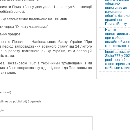
офіційно
комати ПриватБанку доступне . Наша служба інкасації
приступає до
ебійній основі.
виконання
обовʼязків голо
анку автоматично подовжено на 180 днів.
правління
ПриватБанку
ки через “Оплату частинами”
На что
ориентироват
анку працює
при выборе
ановою Правління Національного банку України “Про
онлайн-обмен
криптовалюты
 в період запровадження воєнного стану” від 24 лютого
но роботу валютного ринку України, крім операцій
Ігрові автомат
лієнтами.
Slotor777 у 20
році: повний ог
поза Постановою НБУ є технічними труднощами, і ми
характеристики
риватБанк запрацював у відповідності до Постанови на
мобільне кази
 ситуація.
equired)
will not be published) (required)
айт