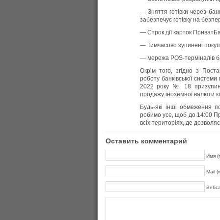
— Зняття готівки через бан
забезпечує готівку на безпер
— Строк дії карток ПриватБ
— Тимчасово зупинені покуп
— мережа POS-терміналів б
Окрім того, згідно з Пост
роботу банківської системи
2022 року № 18 призупине
продажу іноземної валюти к
Будь-які інші обмеження 
робимо усе, щоб до 14:00 П
всіх територіях, де дозволяє
Оставить комментарий
Имя (r
Mail (
Вебс