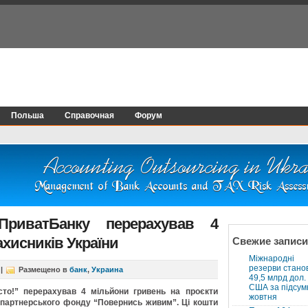
Польша
Справочная
Форум
ПриватБанку перерахував 4
ахисників України
Свежие записи
Міжнародні
резерви стано
|
Размещено в
банк
,
Украина
49,5 млрд дол.
США за підсум
то!” перерахував 4 мільйони гривень на проєкти
жовтня
 партнерського фонду “Повернись живим”. Ці кошти