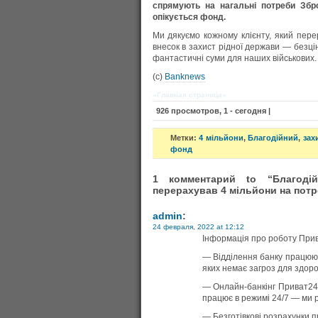
спрямують на нагальні потреби Збр
опікується фонд.
Ми дякуємо кожному клієнту, який пере
внесок в захист рідної держави — безцін
фантастичні суми для наших військових.
(c)
Banknews
»Главная страница«
926 просмотров, 1 - сегодня |
Метки:
4 мільйони
,
Благодійний
,
зах
фонд
1 комментарий to “Благоді
перерахував 4 мільйони на потр
admin
:
24 февраля, 2022 at 12:12
Інформація про роботу Прив
— Відділення банку працюют
яких немає загроз для здоров
— Онлайн-банкінг Приват24
працює в режимі 24/7 — ми 
— Безготівкові розрахунки 