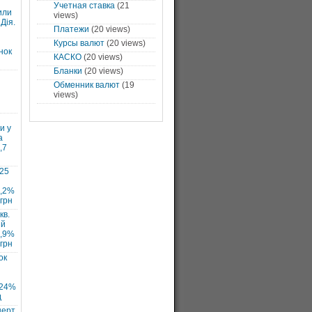
Учетная ставка
(21
или
views)
Дія.
Платежи
(20 views)
Курсы валют
(20 views)
нок
КАСКО
(20 views)
Бланки
(20 views)
Обменник валют
(19
views)
и у
а
,7
025
7,2%
 грн
кв.
ий
1,9%
 грн
ок
 24%
д
нерт