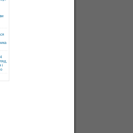
ви
ься
ника
и
24
ляд,
 і
но