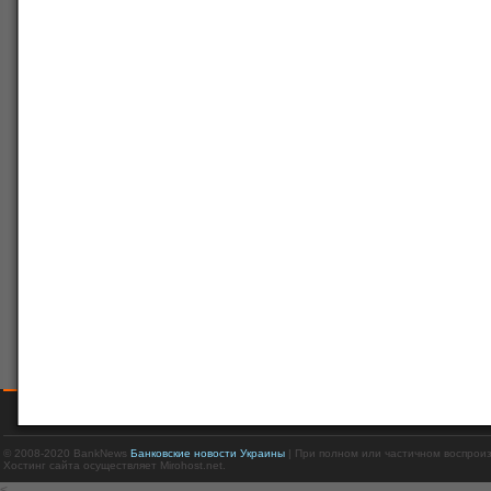
© 2008-2020 BankNews
Банковские новости Украины
| При полном или частичном воспрои
Хостинг сайта осуществляет Mirohost.net.
<