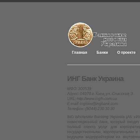
Главная
Банки
О проекте
ИНГ Банк Украина
МФО: 300539
Адрес: 04070 г. Киев, ул. Спасская, 3
URL: http://www.ingfn.com.ua
E-mail: ingkiev@ingbank.com
Телефон: (8044) 230 30 30
ING Wholesale Banking Украина (АБ «
инвестиционный банк, который входит
полный спектр услуг для корпорати
государственными, корпоративными и
ведущим андеррайтером на внутренн