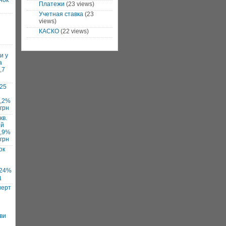
нок
Платежи
(23 views)
Учетная ставка
(23
views)
КАСКО
(22 views)
и у
а
,7
025
7,2%
 грн
кв.
ий
1,9%
 грн
ок
 24%
д
нерт
ви