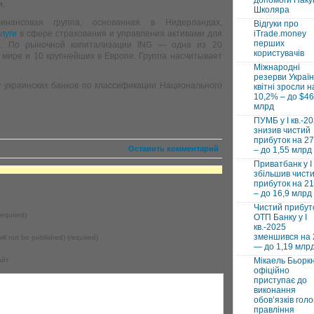
допомоги Паку
и.
Школяра
ансовая группа, основанная в Нидерландах,
Відгуки про
слуги
в сфере страхования и управления активами для
iTrade.money
перших
а. По рыночной капитализации ING — одна из 20
користувачів
мире и 10 крупнейших в Европе. Группа насчитывает
Міжнародні
резерви Україн
пу украинских банков по классификации Национального
квітні зросли н
10,2% – до $46
млрд
ПУМБ у I кв.-2
знизив чистий
прибуток на 2
Оставить комментарий
– до 1,55 млрд
Приватбанк у І 
збільшив чист
прибуток на 2
– до 16,9 млрд
Чистий прибут
equired)
ОТП Банку у І
кв.-2025
зменшився на
will not be published) (required)
— до 1,19 млр
айт
Мікаель Бьорк
офіційно
приступає до
виконання
обовʼязків голо
правління