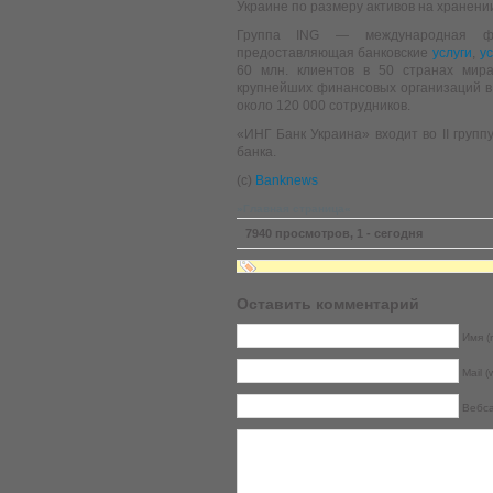
Украине по размеру активов на хранени
Группа ING — международная фин
предоставляющая банковские
услуги
,
у
60 млн. клиентов в 50 странах мир
крупнейших финансовых организаций в 
около 120 000 сотрудников.
«ИНГ Банк Украина» входит во II груп
банка.
(с)
Banknews
»Главная страница«
7940 просмотров, 1 - сегодня
Оставить комментарий
Имя (r
Mail (
Вебс