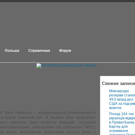
Польша
Справочная
Форум
Свежие записи
Міжнародні
резерви стано
49,5 млрд дол.
США за підсум
жовтня
ИНГ Банк Украина») — международный коммерческий и
Понад 164 тис
 в группу компаний ING. В Украине банк предлагает
українців відкр
вных клиентов. Банк является ведущим торговцем
в ПриватБанку 
Картку для
 муниципальными облигациями (по рейтингам ПФТС),
отримання
ем рынке, крупнейшим хранителем ценных бумаг в