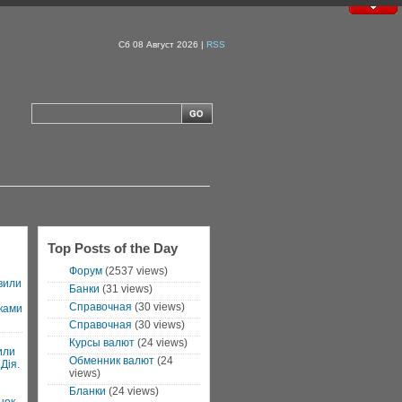
Сб 08 Август 2026 |
RSS
Top Posts of the Day
Форум
(2537 views)
вили
Банки
(31 views)
Справочная
(30 views)
ками
Справочная
(30 views)
Курсы валют
(24 views)
или
Обменник валют
(24
Дія.
views)
Бланки
(24 views)