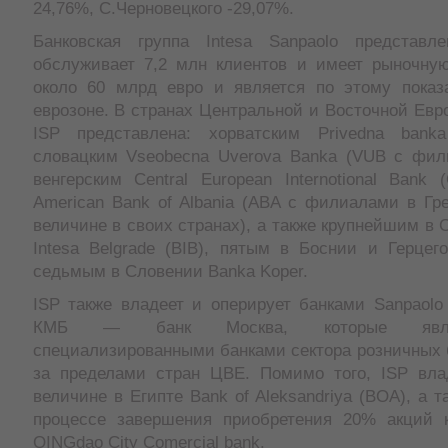
24,76%, С.Черновецкого -29,07%.
Банковская группа Intesa Sanpaolo представл
обслуживает 7,2 млн клиентов и имеет рыночну
около 60 млрд евро и является по этому показ
еврозоне. В странах Центральной и Восточной Евр
ISP представлена: хорватским Privedna banka
словацким Vseobecna Uverova Banka (VUB с фил
венгерским Central European Internotional Bank 
American Bank of Albania (АBA с филиалами в Гр
величине в своих странах), а также крупнейшим в 
Intesa Belgrade (BIB), пятым в Боснии и Герцег
седьмым в Словении Banka Koper.
ISP также владеет и оперирует банками Sanpaolo
КМБ — банк Москва, которые явл
специализированными банками сектора розничных 
за пределами стран ЦВЕ. Помимо того, ISP вл
величине в Египте Вank of Aleksandriya (BOA), а т
процессе завершения приобретения 20% акций к
QINGdao City Comercial bank.