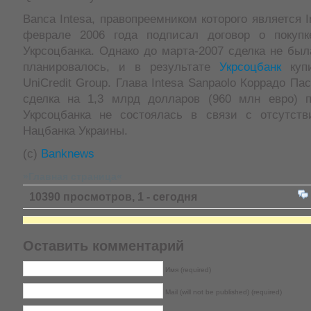
Banca Intesa, правопреемником которого является I
феврале 2006 года подписал договор о покупк
Укрсоцбанка. Однако до марта-2007 сделка не был
планировалось, и в результате
Укрсоцбанк
купи
UniCredit Group. Глава Intesa Sanpaolo Коррадо Па
сделка на 1,3 млрд долларов (960 млн евро) 
Укрсоцбанка не состоялась в связи с отсутст
Нацбанка Украины.
(с)
Banknews
»Главная страница«
10390 просмотров, 1 - сегодня
Оставить комментарий
Имя (required)
Mail (will not be published) (required)