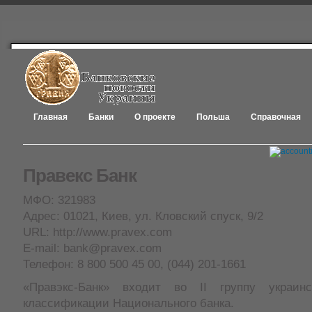
Главная
Банки
О проекте
Польша
Справочная
Правекс Банк
МФО: 321983
Адрес: 01021, Киев, ул. Кловский спуск, 9/2
URL: http://www.pravex.com
E-mail: bank@pravex.com
Телефон: 8 800 500 45 00, (044) 201-1661
«Правэкс-Банк» входит во II группу украин
классификации Национального банка.