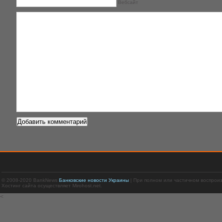
Вебсайт
© 2008-2020 BankNews
Банковские новости Украины
| При полном или частичном воспрои
Хостинг сайта осуществляет Mirohost.net.
<