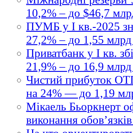
10,2% – до $46,7 млр
ПУМБ у I кв.-2025 з
27,2% – до 1,55 млрд
Приватбанк у І кв. з
21,9% – до 16,9 млрд
Чистий прибуток ОТП
на 24% — до 1,19 мл
Мікаель Бьоркнерт о
виконання обовʼязків