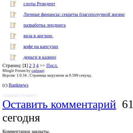
слоты Резидент
Личные финансы: секреты благополучной жизни
разработка лендинга
виза в англию
кофе на капсулах
деньги в казино
Страниц: [
1
]
2
3
4
>>
Посл.
Mingle Forum by
cartpauj
Версия: 1.0.34 ; Страница загружена за 0.599 секунд.
(с)
Banknews
»Главная страница«
Оставить комментарий
61
сегодня
Комментарии закрыты.