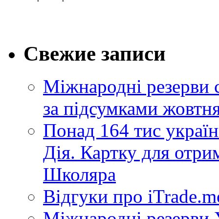
Свежие записи
Міжнародні резерви 
за підсумками жовтн
Понад 164 тис україн
Дія. Картку для отр
Школяра
Відгуки про iTrade.
Міжнародні резерви У