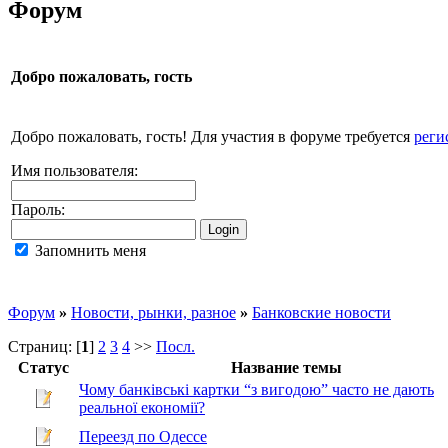
Форум
Добро пожаловать,
гость
Добро пожаловать, гость! Для участия в форуме требуется
реги
Имя пользователя:
Пароль:
Запомнить меня
Форум
»
Новости, рынки, разное
»
Банковские новости
Страниц: [
1
]
2
3
4
>>
Посл.
Статус
Название темы
Чому банківські картки “з вигодою” часто не дають
реальної економії?
Переезд по Одессе