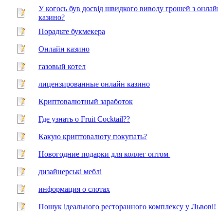
У когось був досвід швидкого виводу грошей з онлай
казино?
Порадьте букмекера
Онлайн казино
газовый котел
лицензированные онлайн казино
Криптовалютный заработок
Где узнать о Fruit Cocktail??
Какую криптовалюту покупать?
Новогодние подарки для коллег оптом
дизайнерські меблі
информация о слотах
Пошук ідеального ресторанного комплексу у Львові!