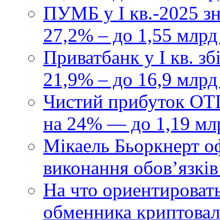
ПУМБ у I кв.-2025 з
27,2% – до 1,55 млрд
Приватбанк у І кв. з
21,9% – до 16,9 млрд
Чистий прибуток ОТП
на 24% — до 1,19 мл
Мікаель Бьоркнерт о
виконання обовʼязків
На что ориентироват
обменника криптова