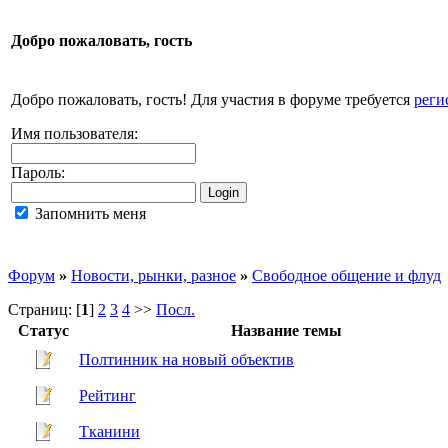
Добро пожаловать,
гость
Добро пожаловать, гость! Для участия в форуме требуется
реги
Имя пользователя:
Пароль:
Запомнить меня
Форум
»
Новости, рынки, разное
»
Свободное общение и флуд
Страниц: [
1
]
2
3
4
>>
Посл.
Статус
Название темы
Полтинник на новый объектив
Рейтинг
Тканини