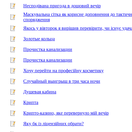
Несподівана пригода в дощовий вечір
Маскувальна сітка як корисне доповнення до тактич
спорядження
Якось у вівторок я вирішив перевірити, чи існує удач
Золотые кольца
Прочистка канализации
Прочистка канализации
Хочу перейти на професійну косметику
Случайный выигрыш в три часа ночи
Душевая кабина
Крипта
Крипто-казино, яке перевернуло мій вечір
Яку бк із ліцензійних обрати?