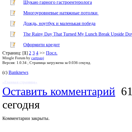
Шукаю гарного гастроентеролога
Многоуровневые натяжные потолки
Дождь, ноутбук и маленькая победа
The Rainy Day That Turned My Lunch Break Upside D
Оформити кредит
Страниц: [
1
]
2
3
4
>>
Посл.
Mingle Forum by
cartpauj
Версия: 1.0.34 ; Страница загружена за 0.036 секунд.
(с)
Banknews
»Главная страница«
Оставить комментарий
61
сегодня
Комментарии закрыты.