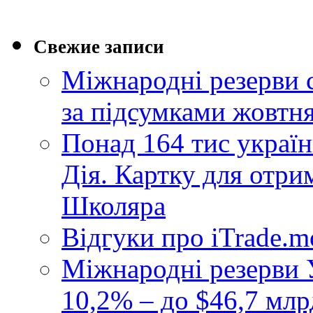
Свежие записи
Міжнародні резерви 
за підсумками жовтн
Понад 164 тис україн
Дія. Картку для отр
Школяра
Відгуки про iTrade.
Міжнародні резерви У
10,2% – до $46,7 млр